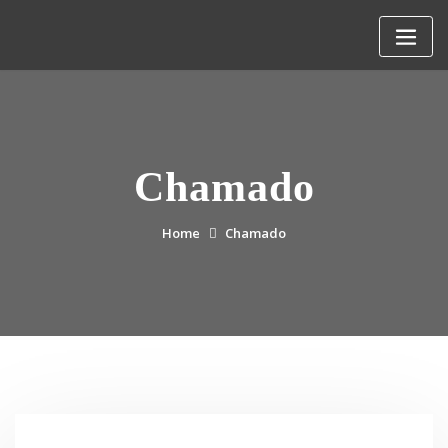
Skip
to
content
Chamado
Home
Chamado