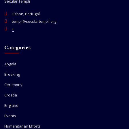
Secular Templi
Lisbon, Portugal
templi@seculartempli.org
+
Categories
Angola
Breaking
Ceremony
Croatia
England
Events
Humanitarian Efforts