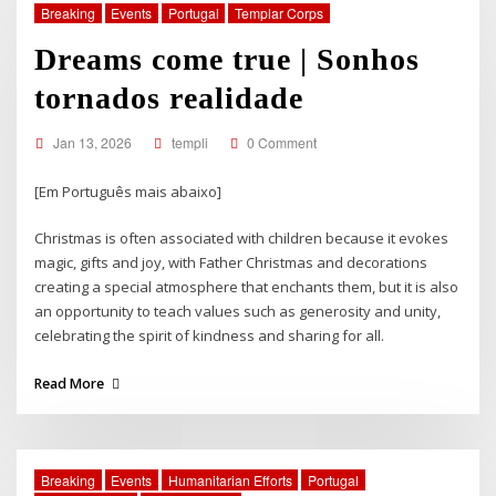
Breaking
Events
Portugal
Templar Corps
Dreams come true | Sonhos
tornados realidade
Jan 13, 2026
templi
0 Comment
[Em Português mais abaixo]
Christmas is often associated with children because it evokes
magic, gifts and joy, with Father Christmas and decorations
creating a special atmosphere that enchants them, but it is also
an opportunity to teach values such as generosity and unity,
celebrating the spirit of kindness and sharing for all.
Read More
Breaking
Events
Humanitarian Efforts
Portugal