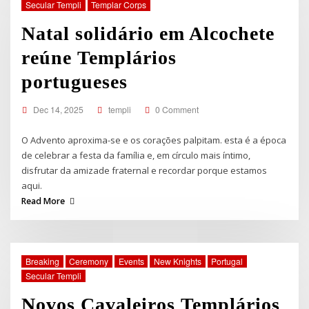
Secular Templi
Templar Corps
Natal solidário em Alcochete
reúne Templários
portugueses
Dec 14, 2025
templi
0 Comment
O Advento aproxima-se e os corações palpitam. esta é a época
de celebrar a festa da família e, em círculo mais íntimo,
disfrutar da amizade fraternal e recordar porque estamos
aqui.
Read More
Breaking
Ceremony
Events
New Knights
Portugal
Secular Templi
Novos Cavaleiros Templários