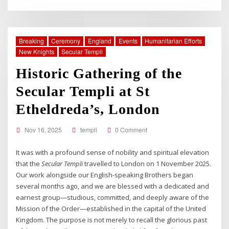
Breaking
Ceremony
England
Events
Humanitarian Efforts
New Knights
Secular Templi
Historic Gathering of the
Secular Templi at St
Etheldreda’s, London
Nov 16, 2025
templi
0 Comment
It was with a profound sense of nobility and spiritual elevation
that the
Secular Templi
travelled to London on 1 November 2025.
Our work alongside our English-speaking Brothers began
several months ago, and we are blessed with a dedicated and
earnest group—studious, committed, and deeply aware of the
Mission of the Order—established in the capital of the United
Kingdom. The purpose is not merely to recall the glorious past