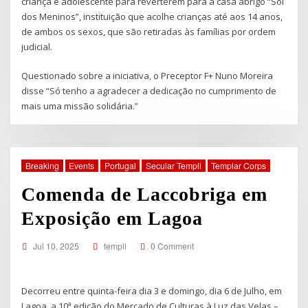
criança e adolescente para reverterem para a casa abrigo “Sol
dos Meninos”, instituição que acolhe crianças até aos 14 anos,
de ambos os sexos, que são retiradas às famílias por ordem
judicial.
Questionado sobre a iniciativa, o Preceptor F+ Nuno Moreira
disse “Só tenho a agradecer a dedicação no cumprimento de
mais uma missão solidária.”
Breaking
Events
Portugal
Secular Templi
Templar Corps
Comenda de Laccobriga em
Exposição em Lagoa
Jul 10, 2025
templi
0 Comment
Decorreu entre quinta-feira dia 3 e domingo, dia 6 de Julho, em
Lagoa, a 10ª edição do Mercado de Culturas à Luz das Velas –