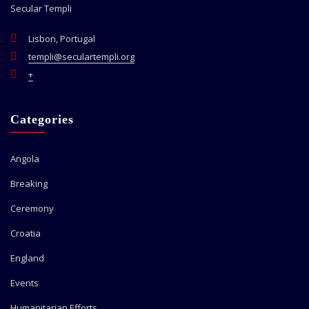
Secular Templi
Lisbon, Portugal
templi@seculartempli.org
+
Categories
Angola
Breaking
Ceremony
Croatia
England
Events
Humanitarian Efforts