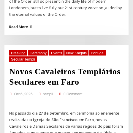
of the Order, still so present in the daily life of modern
Londoners, but to live fully our 21st-century vocation guided by
the eternal values of the Order.
Read More
Breaking
Ceremony
Events
New Knights
Portugal
Secular Templi
Novos Cavaleiros Templários
Seculares em Faro
Oct 6, 2025
templi
0 Comment
No passado dia
27 de Setembro
, em cerimónia solenemente
realizada na
Igreja de São Francisco em Faro
, novos
Cavaleiros e Damas Seculares de várias regiões do país foram
Armados, num evento que marcou um momento de júbilo e