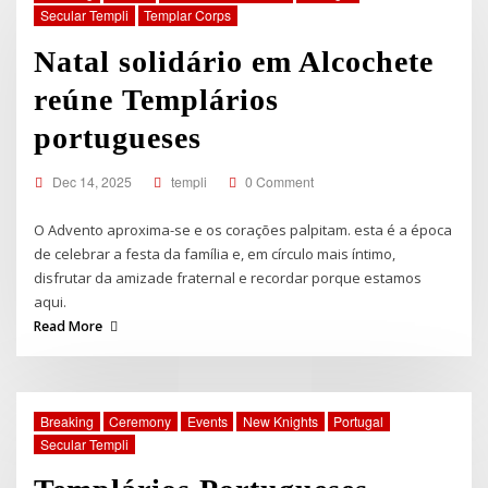
Secular Templi
Templar Corps
Natal solidário em Alcochete
reúne Templários
portugueses
Dec 14, 2025
templi
0 Comment
O Advento aproxima-se e os corações palpitam. esta é a época
de celebrar a festa da família e, em círculo mais íntimo,
disfrutar da amizade fraternal e recordar porque estamos
aqui.
Read More
Breaking
Ceremony
Events
New Knights
Portugal
Secular Templi